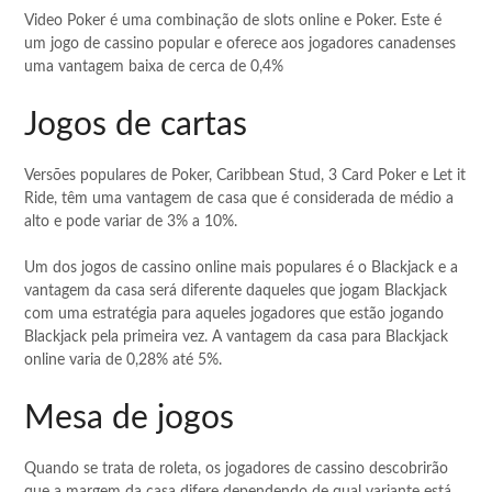
Video Poker é uma combinação de slots online e Poker. Este é
um jogo de cassino popular e oferece aos jogadores canadenses
uma vantagem baixa de cerca de 0,4%
Jogos de cartas
Versões populares de Poker, Caribbean Stud, 3 Card Poker e Let it
Ride, têm uma vantagem de casa que é considerada de médio a
alto e pode variar de 3% a 10%.
Um dos jogos de cassino online mais populares é o Blackjack e a
vantagem da casa será diferente daqueles que jogam Blackjack
com uma estratégia para aqueles jogadores que estão jogando
Blackjack pela primeira vez. A vantagem da casa para Blackjack
online varia de 0,28% até 5%.
Mesa de jogos
Quando se trata de roleta, os jogadores de cassino descobrirão
que a margem da casa difere dependendo de qual variante está