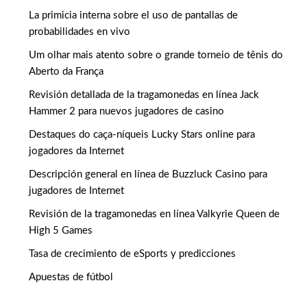
La primicia interna sobre el uso de pantallas de
probabilidades en vivo
Um olhar mais atento sobre o grande torneio de tênis do
Aberto da França
Revisión detallada de la tragamonedas en línea Jack
Hammer 2 para nuevos jugadores de casino
Destaques do caça-níqueis Lucky Stars online para
jogadores da Internet
Descripción general en línea de Buzzluck Casino para
jugadores de Internet
Revisión de la tragamonedas en línea Valkyrie Queen de
High 5 Games
Tasa de crecimiento de eSports y predicciones
Apuestas de fútbol