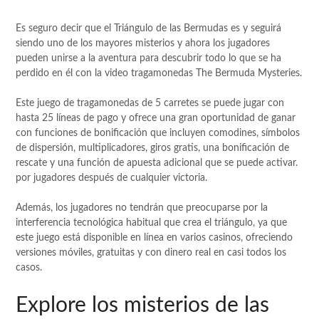
Es seguro decir que el Triángulo de las Bermudas es y seguirá
siendo uno de los mayores misterios y ahora los jugadores
pueden unirse a la aventura para descubrir todo lo que se ha
perdido en él con la video tragamonedas The Bermuda Mysteries.
Este juego de tragamonedas de 5 carretes se puede jugar con
hasta 25 líneas de pago y ofrece una gran oportunidad de ganar
con funciones de bonificación que incluyen comodines, símbolos
de dispersión, multiplicadores, giros gratis, una bonificación de
rescate y una función de apuesta adicional que se puede activar.
por jugadores después de cualquier victoria.
Además, los jugadores no tendrán que preocuparse por la
interferencia tecnológica habitual que crea el triángulo, ya que
este juego está disponible en línea en varios casinos, ofreciendo
versiones móviles, gratuitas y con dinero real en casi todos los
casos.
Explore los misterios de las