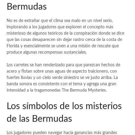
Bermudas
No es de extrañar que el clima sea malo en un nivel serio,
implorando a los jugadores que exploren el concepto más
misterioso de algunos teóricos de la conspiración donde se dice
que las cosas desaparecen sin dejar rastro cerca de la costa de
Florida y esencialmente se unen a una misión de rescate que
produce algunas recompensas sustanciales.
Los carretes se han renderizado para que parezcan hechos de
acero y flotan sobre unas aguas de aspecto traicionero, con
fuertes lluvias y un cielo verde siniestro se ve justo arriba. La
banda sonora es consistente con el tema y agrega una gran
intensidad a la tragamonedas The Bermuda Mysteries.
Los símbolos de los misterios
de las Bermudas
Los jugadores pueden navegar hacia ganancias más grandes