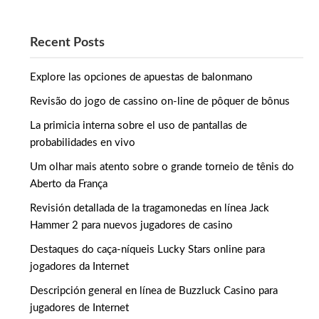
Recent Posts
Explore las opciones de apuestas de balonmano
Revisão do jogo de cassino on-line de pôquer de bônus
La primicia interna sobre el uso de pantallas de
probabilidades en vivo
Um olhar mais atento sobre o grande torneio de tênis do
Aberto da França
Revisión detallada de la tragamonedas en línea Jack
Hammer 2 para nuevos jugadores de casino
Destaques do caça-níqueis Lucky Stars online para
jogadores da Internet
Descripción general en línea de Buzzluck Casino para
jugadores de Internet