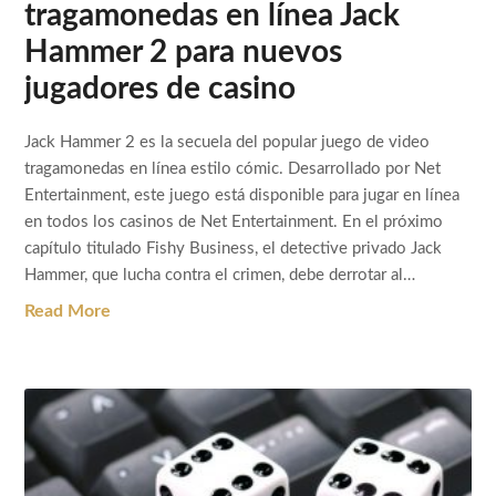
tragamonedas en línea Jack
Hammer 2 para nuevos
jugadores de casino
Jack Hammer 2 es la secuela del popular juego de video
tragamonedas en línea estilo cómic. Desarrollado por Net
Entertainment, este juego está disponible para jugar en línea
en todos los casinos de Net Entertainment. En el próximo
capítulo titulado Fishy Business, el detective privado Jack
Hammer, que lucha contra el crimen, debe derrotar al…
Read More