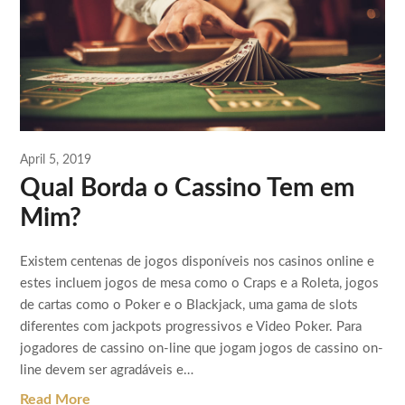
April 5, 2019
Qual Borda o Cassino Tem em
Mim?
Existem centenas de jogos disponíveis nos casinos online e
estes incluem jogos de mesa como o Craps e a Roleta, jogos
de cartas como o Poker e o Blackjack, uma gama de slots
diferentes com jackpots progressivos e Video Poker. Para
jogadores de cassino on-line que jogam jogos de cassino on-
line devem ser agradáveis ​​e…
Read More