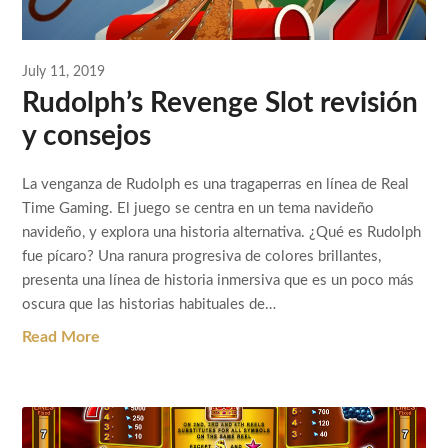
July 11, 2019
Rudolph’s Revenge Slot revisión
y consejos
La venganza de Rudolph es una tragaperras en línea de Real
Time Gaming. El juego se centra en un tema navideño
navideño, y explora una historia alternativa. ¿Qué es Rudolph
fue pícaro? Una ranura progresiva de colores brillantes,
presenta una línea de historia inmersiva que es un poco más
oscura que las historias habituales de…
Read More