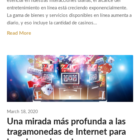
esencial en nuestras interacciones diarias, el alcance del
entretenimiento en línea está creciendo exponencialmente.
La gama de bienes y servicios disponibles en línea aumenta a
diario, y eso incluye la cantidad de casinos…
Read More
March 18, 2020
Una mirada más profunda a las
tragamonedas de Internet para