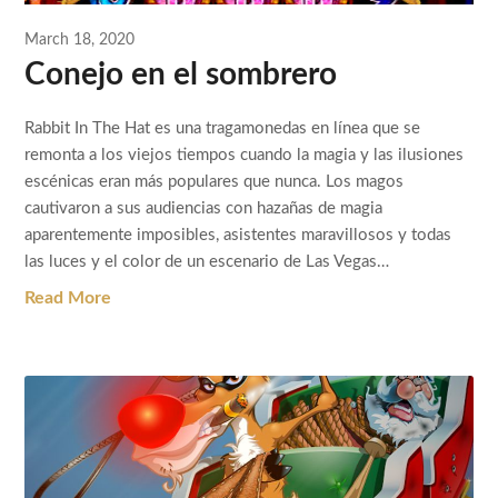
March 18, 2020
Conejo en el sombrero
Rabbit In The Hat es una tragamonedas en línea que se
remonta a los viejos tiempos cuando la magia y las ilusiones
escénicas eran más populares que nunca. Los magos
cautivaron a sus audiencias con hazañas de magia
aparentemente imposibles, asistentes maravillosos y todas
las luces y el color de un escenario de Las Vegas…
Read More