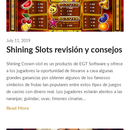
July 11, 2019
Shining Slots revisión y consejos
Shining Crown slot es un producto de EGT Software y ofrece
a los jugadores la oportunidad de llevarse a casa algunas
grandes ganancias por obtener algunos de los famosos
símbolos de frutas tan populares entre estos tipos de juegos
de casino con dinero real. Los jugadores estarán atentos a las
naranjas; guindas; uvas; limones ciruelas…
Read More