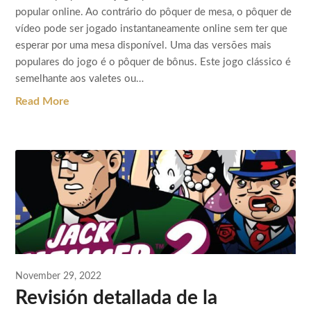
popular online. Ao contrário do pôquer de mesa, o pôquer de
vídeo pode ser jogado instantaneamente online sem ter que
esperar por uma mesa disponível. Uma das versões mais
populares do jogo é o pôquer de bônus. Este jogo clássico é
semelhante aos valetes ou…
Read More
November 29, 2022
Revisión detallada de la