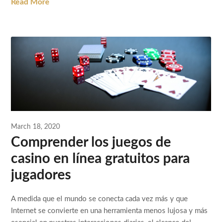
Read More
March 18, 2020
Comprender los juegos de
casino en línea gratuitos para
jugadores
A medida que el mundo se conecta cada vez más y que
Internet se convierte en una herramienta menos lujosa y más